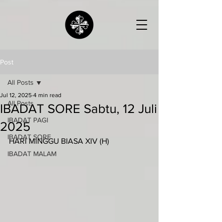
Post
All Posts
Jul 12, 2025
4 min read
All Posts
IBADAT SORE Sabtu, 12 Juli
IBADAT PAGI
2025
IBADAT SORE
HARI MINGGU BIASA XIV (H)
IBADAT MALAM