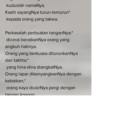
 kuduslah namaNya.
Kasih sayangNya turun-temurun*
 kepada orang yang takwa.
Perkasalah perbuatan tanganNya:*
 dicerai-beraikanNya orang yang 
angkuh hatinya.
Orang yang berkuasa diturunkanNya 
dari takhta;*
 yang hina-dina diangkatNya.
Orang lapar dikenyangkanNya dengan 
kebaikan;*
 orang kaya diusirNya pergi dengan 
tangan kosong.
Menurut janjiNya kepada leluhur kita,*
 Allah telah menolong Israel, hambaNya.
Demi kasih sayangNya kepada Abraham 
serta keturunannya*