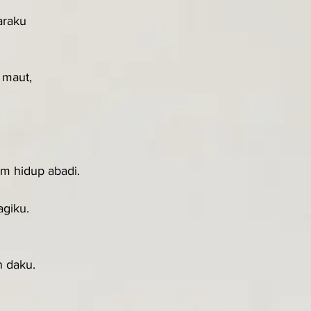
raku 
 maut,
m hidup abadi.
agiku.
 daku.