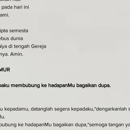
pada hari ini
ami.
ipta semesta
ebus dunia
ya di tengah Gereja
nya. Amin.
MUR
oaku membubung ke hadapanMu bagaikan dupa.
ru kepadamu, datanglah segera kepadaku,*dengarkanlah s
Mu.
bung ke hadapanMu bagaikan dupa,*semoga tangan ya