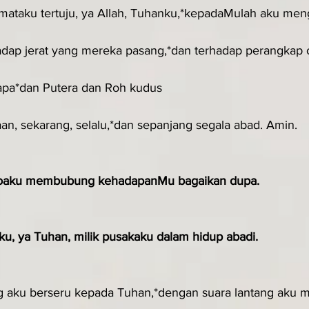
ataku tertuju, ya Allah, Tuhanku,*kepadaMulah aku meng
adap jerat yang mereka pasang,*dan terhadap perangkap 
pa*dan Putera dan Roh kudus
an, sekarang, selalu,*dan sepanjang segala abad. Amin.
oaku membubung kehadapanMu bagaikan dupa.
u, ya Tuhan, milik pusakaku dalam hidup abadi.
g aku berseru kepada Tuhan,*dengan suara lantang aku 