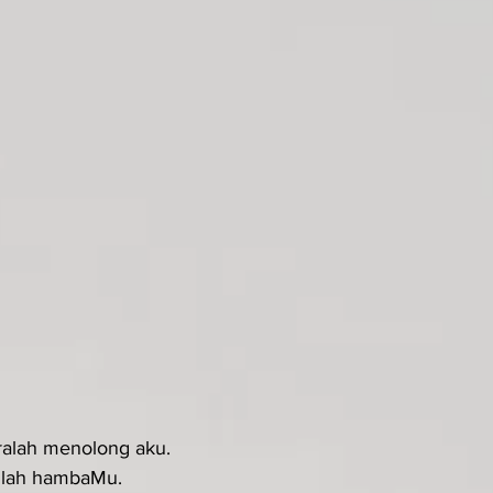
eralah menolong aku.
anlah hambaMu.