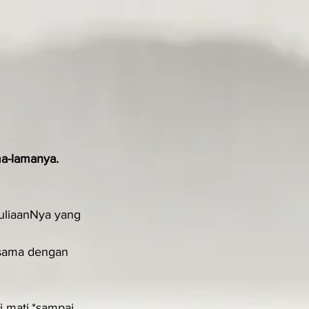
ma-lamanya.
uliaanNya yang 
sama dengan 
 mati,*sampai 