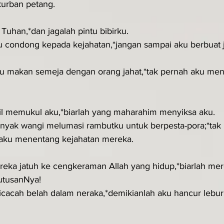
kurban petang.
Tuhan,*dan jagalah pintu bibirku.
u condong kepada kejahatan,*jangan sampai aku berbuat 
u makan semeja dengan orang jahat,*tak pernah aku men
dil memukul aku,*biarlah yang maharahim menyiksa aku.
nyak wangi melumasi rambutku untuk berpesta-pora;*tak
aku menentang kejahatan mereka.
reka jatuh ke cengkeraman Allah yang hidup,*biarlah me
utusanNya!
icacah belah dalam neraka,*demikianlah aku hancur lebu