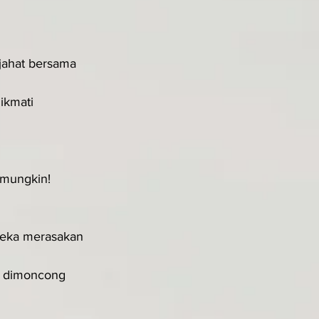
jahat bersama 
ikmati 
 mungkin! 
reka merasakan 
r dimoncong 