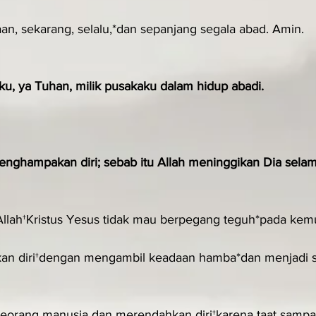
an, sekarang, selalu,*dan sepanjang segala abad. Amin.
u, ya Tuhan, milik pusakaku dalam hidup abadi.
enghampakan diri; sebab itu Allah meninggikan Dia sela
llah†Kristus Yesus tidak mau berpegang teguh*pada kem
kan diri†dengan mengambil keadaan hamba*dan menjadi 
 seorang manusia dan merendahkan diri†karena taat sampai