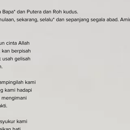
a Bapa* dan Putera dan Roh kudus.
ulaan, sekarang, selalu* dan sepanjang segala abad. Amin.
n cinta Allah
ak kan berpisah
k usah gelisah
h.
ampingilah kami
g kami hadapi
i mengimani
kti.
 syukur kami
ikan hati