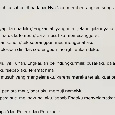
luh kesahku di hadapanNya,*aku membentangkan sengsa
yap dari padaku,*Engkaulah yang mengetahui jalannya ke
g harus kutempuh,*para musuhku memasang jerat.
kan sendiri,*tak seorangpun mau mengenal aku.
oloskan diri,*tak seorangpun menghiraukan daku.
u, ya Tuhan,†Engkaulah pelindungku*milik pusakaku dala
ku,*sebab aku teramat hina.
 musuh yang mengejar aku,*karena mereka terlalu kuat b
ri penjara maut,*agar aku memuji namaMu!
ara suci melingkungi aku,*sebab Engaku menyelamatkan
pa,*dan Putera dan Roh kudus