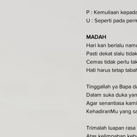
P : Kemuliaan kepad
U : Seperti pada perm
MADAH
Hari kan berlalu namu
Pasti dekat slalu tid
Cemas tidak perlu ta
Hati harus tetap taba
Tinggallah ya Bapa d
Dalam suka duka yan
Agar senantiasa kam
KehadiranMu yang sa
Trimalah luapan rasa
Atas kelimpahan keba