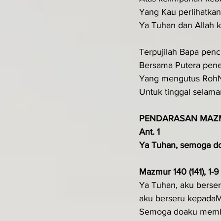
Yang Kau perlihatkan 
Ya Tuhan dan Allah k
Terpujilah Bapa penc
Bersama Putera pen
Yang mengutus RohN
Untuk tinggal selama
PENDARASAN MAZ
Ant. 1
Ya Tuhan, semoga d
Mazmur 140 (141), 1-9
Ya Tuhan, aku berse
aku berseru kepada
Semoga doaku membu