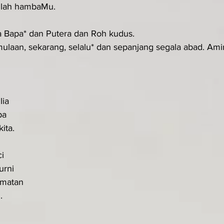
anlah hambaMu.
a Bapa* dan Putera dan Roh kudus.
ulaan, sekarang, selalu* dan sepanjang segala abad. Amin.
lia
pa
ita.
i
urni
rmatan
.