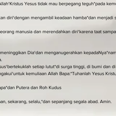
llah†Kristus Yesus tidak mau berpegang teguh*pada kem
kan diri†dengan mengambil keadaan hamba*dan menjadi 
 seorang manusia dan merendahkan diri†karena taat sampai
ah meninggikan Dia†dan menganugerahkan kepadaNya*nam
.
s†bertekuklah setiap lutut*di surga tinggi, di bumi dan d
ngakui†untuk kemuliaan Allah Bapa:*Tuhanlah Yesus Kristu
apa*dan Putera dan Roh Kudus
an, sekarang, selalu,*dan sepanjang segala abad. Amin.