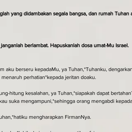
glah yang di­dambakan segala bangsa, dan rumah Tuhan 
 janganlah ber­lambat. Hapuskanlah dosa umat-Mu Israel.
lam aku berseru kepadaMu, ya Tuhan,*Tuhanku, dengarkan
 menaruh perhatian*kepada jeritan doaku.
ng-hitung kesalahan, ya Tuhan,*siapakah dapat bertahan
ngkau suka mengampuni,*sehingga orang mengabdi kepad
uhan,*hatiku mengharapkan FirmanNya.