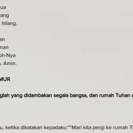
mua
tang
hilang.
han
aman
oh-Nya
. Amin.
MUR
glah yang di­dambakan segala bangsa, dan rumah Tuhan 
u, ketika dikatakan kepadaku:*“Mari kita pergi ke rumah 