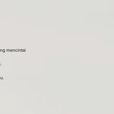
ng mencintai 
.
u.