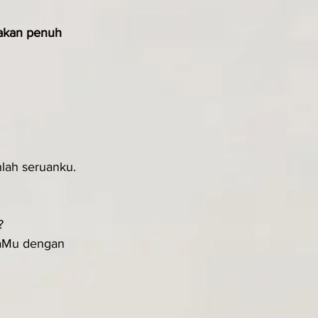
akan penuh 
lah seruanku.
?
aMu dengan 