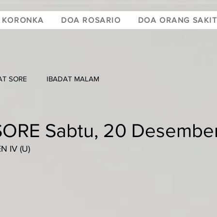
 KORONKA
DOA ROSARIO
DOA ORANG SAKI
AT SORE
IBADAT MALAM
SORE Sabtu, 20 Desembe
 IV (U)