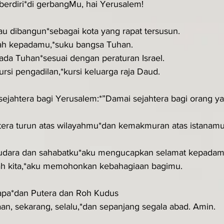
berdiri*di gerbangMu, hai Yerusalem!
u dibangun*sebagai kota yang rapat tersusun.
ah kepadamu,*suku bangsa Tuhan.
da Tuhan*sesuai dengan peraturan Israel.
ursi pengadilan,*kursi keluarga raja Daud.
jahtera bagi Yerusalem:*”Damai sejahtera bagi orang ya
era turun atas wilayahmu*dan kemakmuran atas istanamu
udara dan sahabatku*aku mengucapkan selamat kepadam
lah kita,*aku memohonkan kebahagiaan bagimu.
apa*dan Putera dan Roh Kudus
an, sekarang, selalu,*dan sepanjang segala abad. Amin.