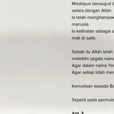
Meskipun berwujud A
setara dengan Allah.
Ia telah menghampa
manusia.
Ia kelihatan sebagai
mati di salib.
Sebab itu Allah tel
melebihi segala nama
Agar dalam nama Yesu
Agar setiap lidah me
Kemuliaan kepada B
Seperti pada permula
Ant. 3