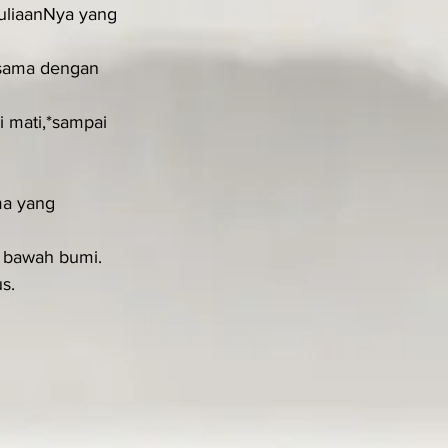
uliaanNya yang 
sama dengan 
 mati,*sampai 
a yang 
i bawah bumi.
s.