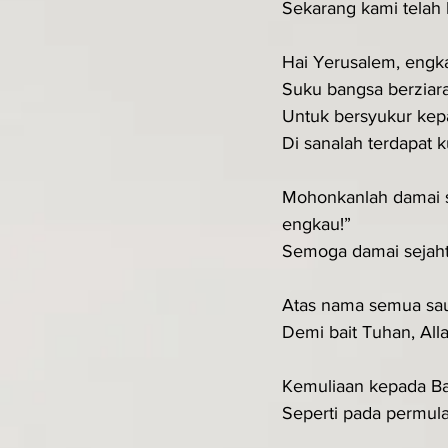
Sekarang kami telah 
Hai Yerusalem, engka
Suku bangsa berziar
Untuk bersyukur kepa
Di sanalah terdapat k
Mohonkanlah damai se
engkau!”
Semoga damai sejaht
Atas nama semua sa
Demi bait Tuhan, Al
Kemuliaan kepada B
Seperti pada permula