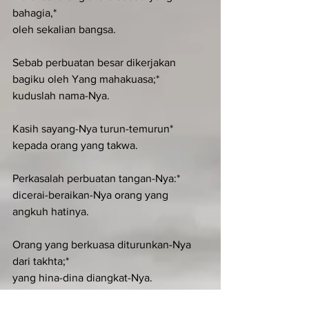
bahagia,*
oleh sekalian bangsa.
Sebab perbuatan besar dikerjakan 
bagiku oleh Yang mahakuasa;*
kuduslah nama-Nya.
Kasih sayang-Nya turun-temurun*
kepada orang yang takwa.
Perkasalah perbuatan tangan-Nya:*
dicerai-beraikan-Nya orang yang 
angkuh hatinya.
Orang yang berkuasa diturunkan-Nya 
dari takhta;*
yang hina-dina diangkat-Nya.