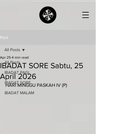
Post
All Posts
Apr 25
4 min read
All Posts
IBADAT SORE Sabtu, 25
IBADAT PAGI
April 2026
IBADAT SORE
HARI MINGGU PASKAH IV (P)
IBADAT MALAM