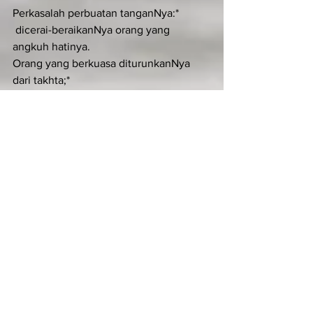
Perkasalah perbuatan tanganNya:*
 dicerai-beraikanNya orang yang 
angkuh hatinya.
Orang yang berkuasa diturunkanNya 
dari takhta;*
 yang hina-dina diangkatNya.
Orang lapar dikenyangkanNya dengan 
kebaikan;*
 orang kaya diusirNya pergi dengan 
tangan kosong.
Menurut janjiNya kepada leluhur kita,*
 Allah telah menolong Israel, hambaNya.
Demi kasih sayangNya kepada Abraham 
serta keturunannya*
 untuk selama-lamanya.
Kemuliaan kepada Bapa*
 dan Putra dan Roh kudus.