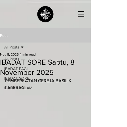
Post
All Posts
Nov 8, 2025
4 min read
All Posts
IBADAT SORE Sabtu, 8
IBADAT PAGI
November 2025
IBADAT SORE
PEMBERKATAN GEREJA BASILIK 
LATERAN
IBADAT MALAM