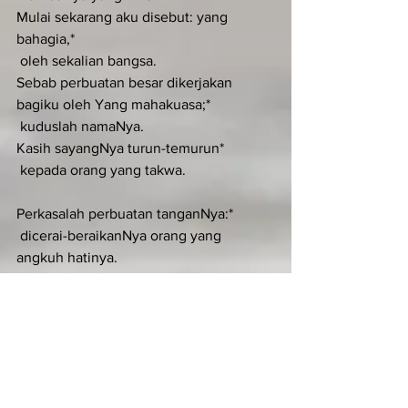
Mulai sekarang aku disebut: yang 
bahagia,*
 oleh sekalian bangsa.
Sebab perbuatan besar dikerjakan 
bagiku oleh Yang mahakuasa;*
 kuduslah namaNya.
Kasih sayangNya turun-temurun*
 kepada orang yang takwa.
Perkasalah perbuatan tanganNya:*
 dicerai-beraikanNya orang yang 
angkuh hatinya.
Orang yang berkuasa diturunkanNya 
dari takhta;*
 yang hina-dina diangkatNya.
Orang lapar dikenyangkanNya dengan 
kebaikan;*
 orang kaya diusirNya pergi dengan 